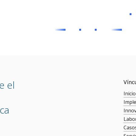
e el
Vínc
Inicio
Impl
ica
Inno
Labo
Caso
Servi