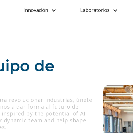
Innovación
Laboratorios
uipo de
para revolucionar industrias, únete
nos a dar forma al futuro de
inspired by the potential of AI
our dynamic team and help shape
es.