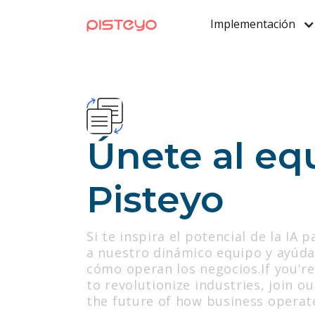
Implementación
Únete al eq
Pisteyo
Si te inspira el potencial de la IA 
a nuestro dinámico equipo y ayúda
cómo operan los negocios.If you're 
to revolutionize industries, join 
the future of how business operat